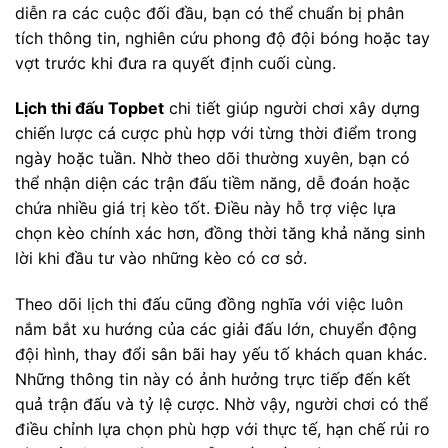
diễn ra các cuộc đối đầu, bạn có thể chuẩn bị phân
tích thông tin, nghiên cứu phong độ đội bóng hoặc tay
vợt trước khi đưa ra quyết định cuối cùng.
Lịch thi đấu Topbet
chi tiết giúp người chơi xây dựng
chiến lược cá cược phù hợp với từng thời điểm trong
ngày hoặc tuần. Nhờ theo dõi thường xuyên, bạn có
thể nhận diện các trận đấu tiềm năng, dễ đoán hoặc
chứa nhiều giá trị kèo tốt. Điều này hỗ trợ việc lựa
chọn kèo chính xác hơn, đồng thời tăng khả năng sinh
lời khi đầu tư vào những kèo có cơ sở.
Theo dõi lịch thi đấu cũng đồng nghĩa với việc luôn
nắm bắt xu hướng của các giải đấu lớn, chuyển động
đội hình, thay đổi sân bãi hay yếu tố khách quan khác.
Những thông tin này có ảnh hưởng trực tiếp đến kết
quả trận đấu và tỷ lệ cược. Nhờ vậy, người chơi có thể
điều chỉnh lựa chọn phù hợp với thực tế, hạn chế rủi ro