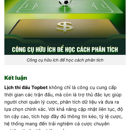
Công cụ hữu ích để học cách phân tích
Kết luận
Lịch thi đấu Topbet
không chỉ là công cụ cung cấp
thời gian các trận đấu, mà còn là trợ thủ đắc lực giúp
người chơi quản lý cược, phân tích dữ liệu và đưa ra
lựa chọn chính xác. Với khả năng cập nhật liên tục, độ
tin cậy cao, tích hợp đầy đủ thông tin kèo, tỷ lệ cược,
hệ thống mang đến trải nghiệm cá cược chuyên