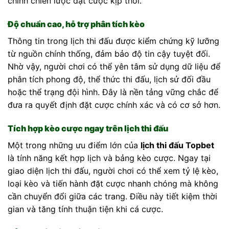
chỉnh chiến lược đặt cược kịp thời.
Độ chuẩn cao, hỗ trợ phân tích kèo
Thông tin trong lịch thi đấu được kiểm chứng kỹ lưỡng
từ nguồn chính thống, đảm bảo độ tin cậy tuyệt đối.
Nhờ vậy, người chơi có thể yên tâm sử dụng dữ liệu để
phân tích phong độ, thể thức thi đấu, lịch sử đối đầu
hoặc thể trạng đội hình. Đây là nền tảng vững chắc để
đưa ra quyết định đặt cược chính xác và có cơ sở hơn.
Tích hợp kèo cược ngay trên lịch thi đấu
Một trong những ưu điểm lớn của
lịch thi đấu Topbet
là tính năng kết hợp lịch và bảng kèo cược. Ngay tại
giao diện lịch thi đấu, người chơi có thể xem tỷ lệ kèo,
loại kèo và tiến hành đặt cược nhanh chóng mà không
cần chuyển đổi giữa các trang. Điều này tiết kiệm thời
gian và tăng tính thuận tiện khi cá cược.