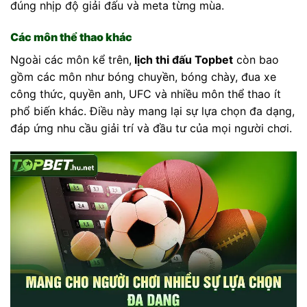
đúng nhịp độ giải đấu và meta từng mùa.
Các môn thể thao khác
Ngoài các môn kể trên,
lịch thi đấu Topbet
còn bao
gồm các môn như bóng chuyền, bóng chày, đua xe
công thức, quyền anh, UFC và nhiều môn thể thao ít
phổ biến khác. Điều này mang lại sự lựa chọn đa dạng,
đáp ứng nhu cầu giải trí và đầu tư của mọi người chơi.